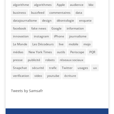
algorithme
algorithmes
Apple
audience
bbc
business
buzzfeed
commentaires
data
datajournalisme
design
déontologie
enquete
facebook
fake news
Google
information
innovation
instagram
iPhone
journalisme
Le Monde
Les Décodeurs
live
mobile
mojo
médias
New York Times
outils
Periscope
PQR
presse
publicité
robots
réseaux sociaux
Snapchat
sécurité
trafic
Twitter
usages
ux
verification
video
youtube
écriture
Tweets by Samsafr