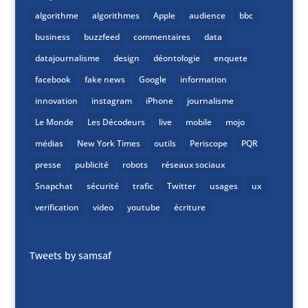
algorithme
algorithmes
Apple
audience
bbc
business
buzzfeed
commentaires
data
datajournalisme
design
déontologie
enquete
facebook
fake news
Google
information
innovation
instagram
iPhone
journalisme
Le Monde
Les Décodeurs
live
mobile
mojo
médias
New York Times
outils
Periscope
PQR
presse
publicité
robots
réseaux sociaux
Snapchat
sécurité
trafic
Twitter
usages
ux
verification
video
youtube
écriture
Tweets by samsaf