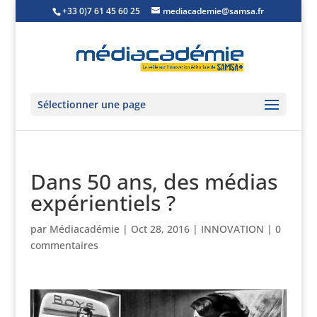
+33 0)7 61 45 60 25
mediacademie@samsa.fr
Sélectionner une page
Dans 50 ans, des médias
expérientiels ?
par
Médiacadémie
|
Oct 28, 2016
|
INNOVATION
|
0
commentaires