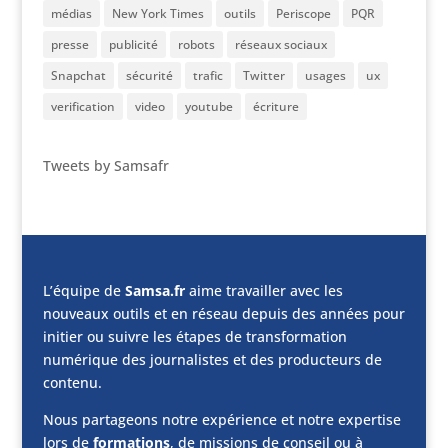
médias
New York Times
outils
Periscope
PQR
presse
publicité
robots
réseaux sociaux
Snapchat
sécurité
trafic
Twitter
usages
ux
verification
video
youtube
écriture
Tweets by Samsafr
L’équipe de
Samsa.fr
aime travailler avec les
nouveaux outils et en réseau depuis des années pour
initier ou suivre les étapes de transformation
numérique des journalistes et des producteurs de
contenu.
Nous partageons notre expérience et notre expertise
lors de
formations
, de missions de conseil ou à