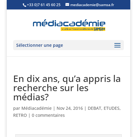
+33 0)7 61 45 60 25
mediacademie@samsa.fr
Sélectionner une page
En dix ans, qu’a appris la
recherche sur les
médias?
par
Médiacadémie
|
Nov 24, 2016
|
DEBAT
,
ETUDES
,
RETRO
|
0 commentaires