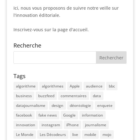
Ici, nous vous proposons de suivre notre veille sur
l'innovation éditoriale.
Inscrivez-vous sur la page d'accueil.
Recherche
Tags
algorithme
algorithmes
Apple
audience
bbc
business
buzzfeed
commentaires
data
datajournalisme
design
déontologie
enquete
facebook
fake news
Google
information
innovation
instagram
iPhone
journalisme
Le Monde
Les Décodeurs
live
mobile
mojo