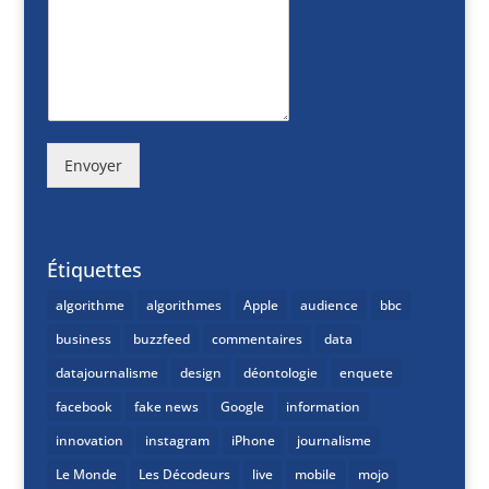
Envoyer
Étiquettes
algorithme
algorithmes
Apple
audience
bbc
business
buzzfeed
commentaires
data
datajournalisme
design
déontologie
enquete
facebook
fake news
Google
information
innovation
instagram
iPhone
journalisme
Le Monde
Les Décodeurs
live
mobile
mojo