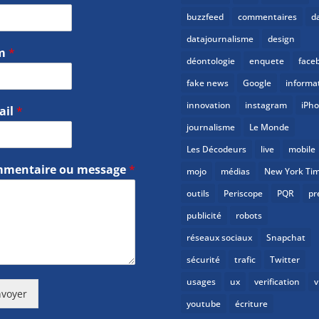
buzzfeed
commentaires
d
datajournalisme
design
m
*
déontologie
enquete
face
fake news
Google
informa
innovation
instagram
iPh
ail
*
journalisme
Le Monde
Les Décodeurs
live
mobile
mentaire ou message
*
mojo
médias
New York Ti
outils
Periscope
PQR
pr
publicité
robots
réseaux sociaux
Snapchat
sécurité
trafic
Twitter
usages
ux
verification
v
voyer
youtube
écriture