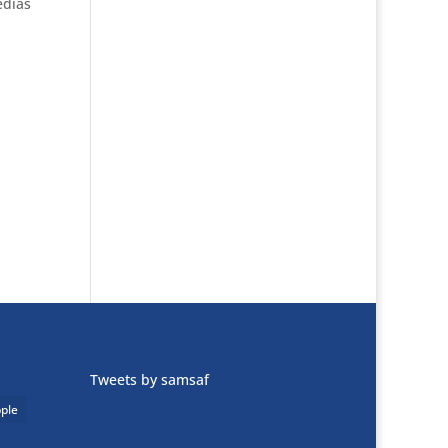
édias
Tweets by samsaf
ple