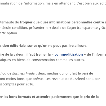
nnalisation de l’information, mais en attendant, c’est bien aux édi
internaute de
troquer quelques informations personnelles contre 
r
. Seule condition, présenter le « deal » de façon transparente grâc
cette option.
ition éditoriale, sur ce qu’on ne peut pas lire ailleurs.
ire de la valeur,
il faut freiner la «
commoditisation
» de l’inform
listiques en biens de consommation comme les autres.
d
ou de
Business Insider
, deux médias qui ont fait
le pari de
 sont moins bons que prévus. Les revenus de Buzzfeed sont, par
’escomptés pour 2016.
ver les bons formats et attendre patiemment que le prix de la