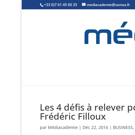
+33 0)7 61 45 60 25
mediacademie@samsa.fr
Les 4 défis à relever 
Frédéric Filloux
par
Médiacadémie
|
Déc 22, 2016
|
BUSINESS