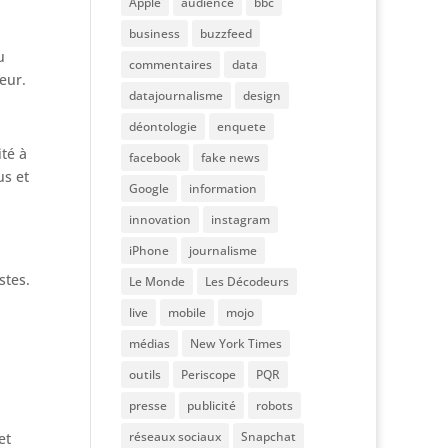
Apple
audience
bbc
business
buzzfeed
u
commentaires
data
teur.
datajournalisme
design
déontologie
enquete
ité à
facebook
fake news
us et
Google
information
innovation
instagram
iPhone
journalisme
stes.
Le Monde
Les Décodeurs
live
mobile
mojo
médias
New York Times
outils
Periscope
PQR
presse
publicité
robots
réseaux sociaux
Snapchat
et