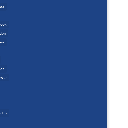
ata
book
tion
one
mes
esse
ideo