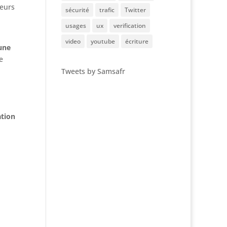
teurs
sécurité
trafic
Twitter
usages
ux
verification
video
youtube
écriture
une
e
Tweets by Samsafr
ation