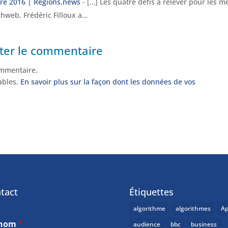
re 2016 | Régions.news
- […] Les quatre défis à relever pour les m
nchweb, Frédéric Filloux a…
ter le commentaire
mmentaire.
rables.
En savoir plus sur la façon dont les données de vos
tact
Étiquettes
algorithme
algorithmes
Ap
énom
*
audience
bbc
business