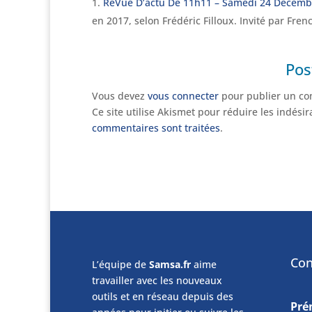
ReVue D’actu De 11h11 – Samedi 24 Décemb
en 2017, selon Frédéric Filloux. Invité par Fre
Pos
Vous devez
vous connecter
pour publier un co
Ce site utilise Akismet pour réduire les indési
commentaires sont traitées
.
Con
L’équipe de
Samsa.fr
aime
travailler avec les nouveaux
outils et en réseau depuis des
Pr