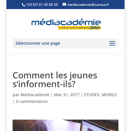
+33 0)7 61 45 60 25
mediacademie@samsa.fr
Sélectionner une page
Comment les jeunes
s’informent-ils?
par
Médiacadémie
|
Mar 31, 2017
|
ETUDES
,
MOBILE
|
0 commentaires