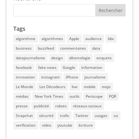
Tags
algorithme
algorithmes
Apple
audience
bbc
business
buzzfeed
commentaires
data
datajournalisme
design
déontologie
enquete
facebook
fake news
Google
information
innovation
instagram
iPhone
journalisme
Le Monde
Les Décodeurs
live
mobile
mojo
médias
New York Times
outils
Periscope
PQR
presse
publicité
robots
réseaux sociaux
Snapchat
sécurité
trafic
Twitter
usages
ux
verification
video
youtube
écriture