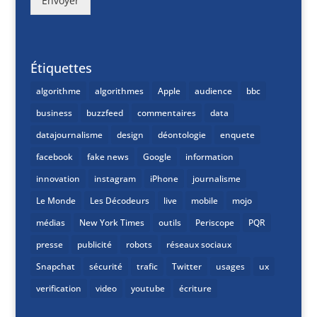
Envoyer
Étiquettes
algorithme
algorithmes
Apple
audience
bbc
business
buzzfeed
commentaires
data
datajournalisme
design
déontologie
enquete
facebook
fake news
Google
information
innovation
instagram
iPhone
journalisme
Le Monde
Les Décodeurs
live
mobile
mojo
médias
New York Times
outils
Periscope
PQR
presse
publicité
robots
réseaux sociaux
Snapchat
sécurité
trafic
Twitter
usages
ux
verification
video
youtube
écriture