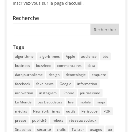
Inscrivez-vous sur la page d'accueil.
Recherche
Tags
algorithme
algorithmes
Apple
audience
bbc
business
buzzfeed
commentaires
data
datajournalisme
design
déontologie
enquete
facebook
fake news
Google
information
innovation
instagram
iPhone
journalisme
Le Monde
Les Décodeurs
live
mobile
mojo
médias
New York Times
outils
Periscope
PQR
presse
publicité
robots
réseaux sociaux
Snapchat
sécurité
trafic
Twitter
usages
ux