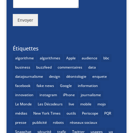
Envoyer
Étiquettes
algorithme
algorithmes
Apple
audience
bbc
business
buzzfeed
commentaires
data
datajournalisme
design
déontologie
enquete
facebook
fake news
Google
information
innovation
instagram
iPhone
journalisme
Le Monde
Les Décodeurs
live
mobile
mojo
médias
New York Times
outils
Periscope
PQR
presse
publicité
robots
réseaux sociaux
Snapchat
sécurité
trafic
Twitter
usages
ux