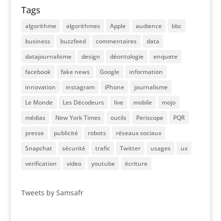
Tags
algorithme
algorithmes
Apple
audience
bbc
business
buzzfeed
commentaires
data
datajournalisme
design
déontologie
enquete
facebook
fake news
Google
information
innovation
instagram
iPhone
journalisme
Le Monde
Les Décodeurs
live
mobile
mojo
médias
New York Times
outils
Periscope
PQR
presse
publicité
robots
réseaux sociaux
Snapchat
sécurité
trafic
Twitter
usages
ux
verification
video
youtube
écriture
Tweets by Samsafr