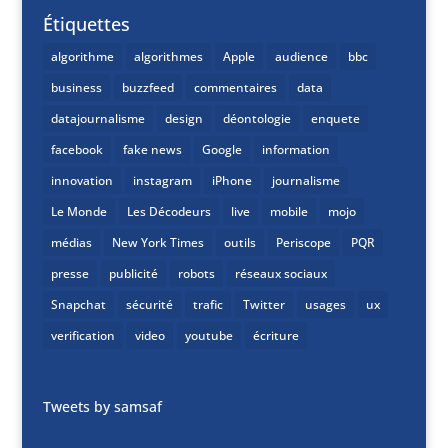
Étiquettes
algorithme
algorithmes
Apple
audience
bbc
business
buzzfeed
commentaires
data
datajournalisme
design
déontologie
enquete
facebook
fake news
Google
information
innovation
instagram
iPhone
journalisme
Le Monde
Les Décodeurs
live
mobile
mojo
médias
New York Times
outils
Periscope
PQR
presse
publicité
robots
réseaux sociaux
Snapchat
sécurité
trafic
Twitter
usages
ux
verification
video
youtube
écriture
Tweets by samsaf