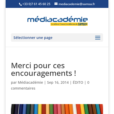
+33 0)7 61 45 60 25
mediacademie@samsa.fr
Sélectionner une page
Merci pour ces
encouragements !
par
Médiacadémie
|
Sep 16, 2014
|
ÉDITO
|
0
commentaires