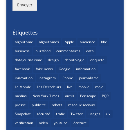
Envoyer
Étiquettes
algorithme
algorithmes
Apple
audience
bbc
business
buzzfeed
commentaires
data
datajournalisme
design
déontologie
enquete
facebook
fake news
Google
information
innovation
instagram
iPhone
journalisme
Le Monde
Les Décodeurs
live
mobile
mojo
médias
New York Times
outils
Periscope
PQR
presse
publicité
robots
réseaux sociaux
Snapchat
sécurité
trafic
Twitter
usages
ux
verification
video
youtube
écriture