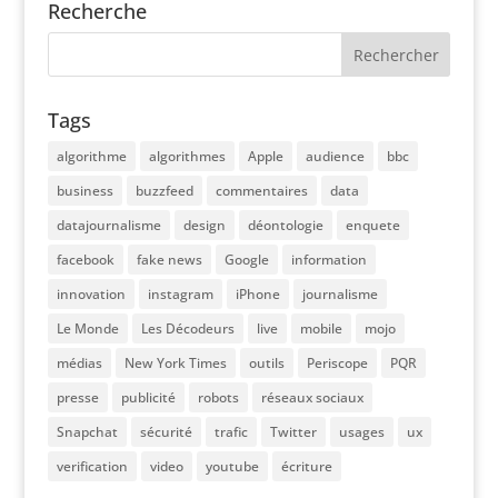
Recherche
Tags
algorithme
algorithmes
Apple
audience
bbc
business
buzzfeed
commentaires
data
datajournalisme
design
déontologie
enquete
facebook
fake news
Google
information
innovation
instagram
iPhone
journalisme
Le Monde
Les Décodeurs
live
mobile
mojo
médias
New York Times
outils
Periscope
PQR
presse
publicité
robots
réseaux sociaux
Snapchat
sécurité
trafic
Twitter
usages
ux
verification
video
youtube
écriture