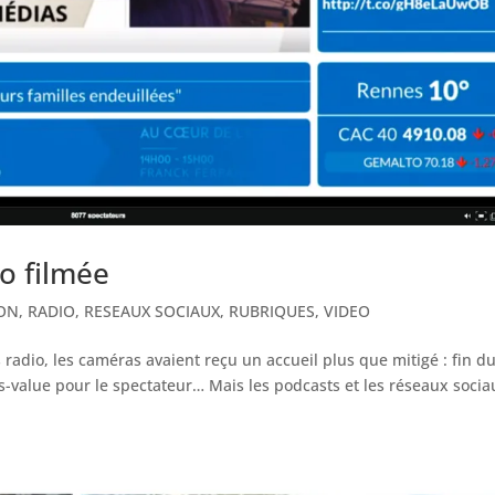
io filmée
ON
,
RADIO
,
RESEAUX SOCIAUX
,
RUBRIQUES
,
VIDEO
radio, les caméras avaient reçu un accueil plus que mitigé : fin d
-value pour le spectateur… Mais les podcasts et les réseaux socia