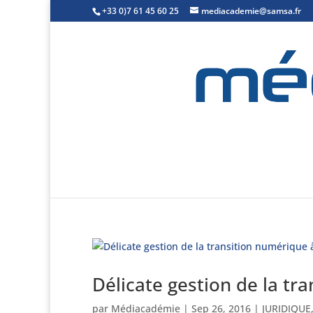
+33 0)7 61 45 60 25
mediacademie@samsa.fr
Délicate gestion de la tr
par
Médiacadémie
|
Sep 26, 2016
|
JURIDIQUE