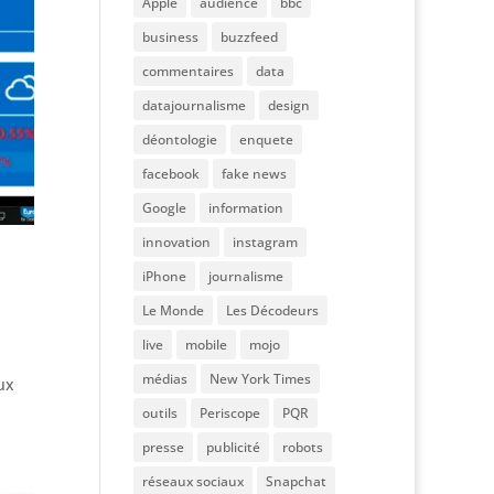
Apple
audience
bbc
business
buzzfeed
commentaires
data
datajournalisme
design
déontologie
enquete
facebook
fake news
Google
information
innovation
instagram
iPhone
journalisme
Le Monde
Les Décodeurs
live
mobile
mojo
u
médias
New York Times
ux
outils
Periscope
PQR
presse
publicité
robots
réseaux sociaux
Snapchat