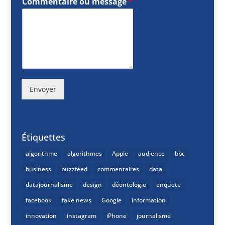
Commentaire ou message
*
Envoyer
Étiquettes
algorithme
algorithmes
Apple
audience
bbc
business
buzzfeed
commentaires
data
datajournalisme
design
déontologie
enquete
facebook
fake news
Google
information
innovation
instagram
iPhone
journalisme