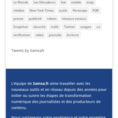
Le Monde
Les Décodeurs
live
mobile
mojo
médias
New York Times
outils
Periscope
PQR
presse
publicité
robots
réseaux sociaux
Snapchat
sécurité
trafic
Twitter
usages
ux
verification
video
youtube
écriture
Tweets by Samsafr
L’équipe de
Samsa.fr
aime travailler avec les
nouveaux outils et en réseau depuis des années pour
initier ou suivre les étapes de transformation
numérique des journalistes et des producteurs de
contenu.
Nous partageons notre expérience et notre expertise