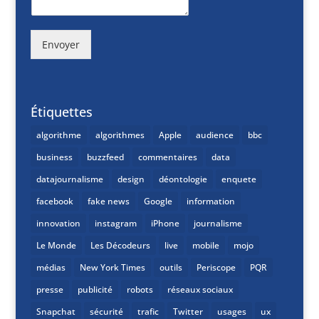
Envoyer
Étiquettes
algorithme
algorithmes
Apple
audience
bbc
business
buzzfeed
commentaires
data
datajournalisme
design
déontologie
enquete
facebook
fake news
Google
information
innovation
instagram
iPhone
journalisme
Le Monde
Les Décodeurs
live
mobile
mojo
médias
New York Times
outils
Periscope
PQR
presse
publicité
robots
réseaux sociaux
Snapchat
sécurité
trafic
Twitter
usages
ux