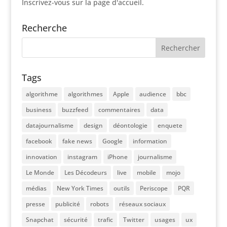
Inscrivez-vous sur la page d'accueil.
Recherche
Tags
algorithme
algorithmes
Apple
audience
bbc
business
buzzfeed
commentaires
data
datajournalisme
design
déontologie
enquete
facebook
fake news
Google
information
innovation
instagram
iPhone
journalisme
Le Monde
Les Décodeurs
live
mobile
mojo
médias
New York Times
outils
Periscope
PQR
presse
publicité
robots
réseaux sociaux
Snapchat
sécurité
trafic
Twitter
usages
ux