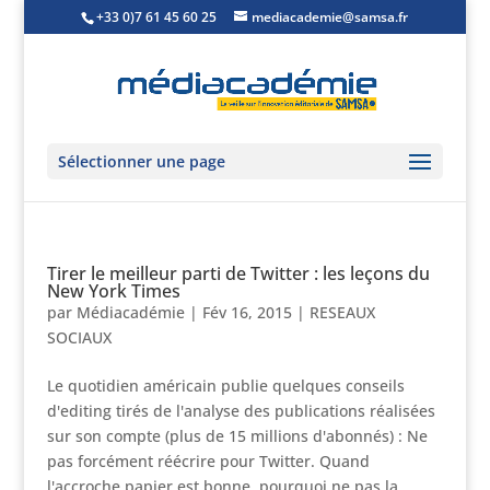
+33 0)7 61 45 60 25
mediacademie@samsa.fr
Sélectionner une page
Tirer le meilleur parti de Twitter : les leçons du
New York Times
par
Médiacadémie
|
Fév 16, 2015
|
RESEAUX
SOCIAUX
Le quotidien américain publie quelques conseils
d'editing tirés de l'analyse des publications réalisées
sur son compte (plus de 15 millions d'abonnés) : Ne
pas forcément réécrire pour Twitter. Quand
l'accroche papier est bonne, pourquoi ne pas la